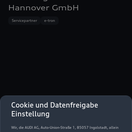
Hannover GmbH
Servicepartner
e-tron
Cookie und Datenfreigabe
Rudolf-Petzold-Ring 1
Einstellung
31275 Lehrte-Aligse
Wir, die AUDI AG, Auto-Union-Straße 1, 85057 Ingolstadt, allein