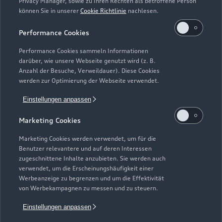
Privacy Manager, sowie zu Ihren Rechten als betroffene Person
können Sie in unserer
Cookie Richtlinie
nachlesen.
Performance Cookies
Performance Cookies sammeln Informationen
darüber, wie unsere Webseite genutzt wird (z. B.
Anzahl der Besuche, Verweildauer). Diese Cookies
Zur Inspektion
werden zur Optimierung der Webseite verwendet.
Einstellungen anpassen
Zurück nach oben
Marketing Cookies
Marketing Cookies werden verwendet, um für die
Modelle
Benutzer relevantere und auf deren Interessen
zugeschnittene Inhalte anzubieten. Sie werden auch
verwendet, um die Erscheinungshäufigkeit einer
Kaufen & leasen
Alle Modelle
Werbeanzeige zu begrenzen und um die Effektivität
von Werbekampagnen zu messen und zu steuern.
Modelle vergleichen
Service & Zubehör
Neuwagensuche
Einstellungen anpassen
Elektromodelle
Gebrauchtwagensuche