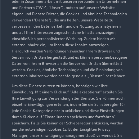
05132 50060
oder in Zusammenarbeit mit unseren verbundenen Unternehmen
und Partnern ("Wir", "Unser"), nutzen auf unserer Website
eigene und Dienste Dritter, die Cookies und ähnliche Technologien
info.rudolf-petzold-ring@vw-ah.de
verwenden ("Dienste"), die uns helfen, unsere Website zu
verbessern, den Datenverkehr und die Nutzung zu analysieren
Kontaktdaten herunterladen
und auf Ihre Interessen zugeschnittene Inhalte anzuzeigen,
einschließlich personalisierter Werbung. Zudem binden wir
externe Inhalte ein, um Ihnen diese Inhalte anzuzeigen.
Hierdurch werden Verbindungen zwischen Ihrem Browser und
Servern von Dritten hergestellt und es können personenbezogene
Öffnungszeiten
Daten von Ihrem Browser an die Server von Dritten übermittelt
werden. Cookies, ähnliche Technologien und die Einbindung von
externen Inhalten werden nachfolgend als „Dienste“ bezeichnet.
Service
Um diese Dienste nutzen zu können, benötigen wir Ihre
Geöffnet bis
17:00
Einwilligung. Mit einem Klick auf "Alle akzeptieren" erteilen Sie
Ihre Einwilligung zur Verwendung aller Dienste. Sie können auch
einzelne Einwilligungen erteilen, indem Sie die Schieberegler für
Teile- & Zubehörverkauf
jede Cookie-Kategorie einzeln anklicken und diese Einstellungen
Geöffnet bis
15:30
durch Klicken auf "Einstellungen speichern und fortfahren"
speichern. Falls Sie keinen der Schieberegler anklicken, werden
nur die notwendigen Cookies (z. B. der Ensighten Privacy
Manager, unser Einwilligungsmanagementtool) verwendet. Sie